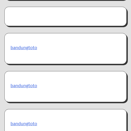
bandungtoto
bandungtoto
bandungtoto