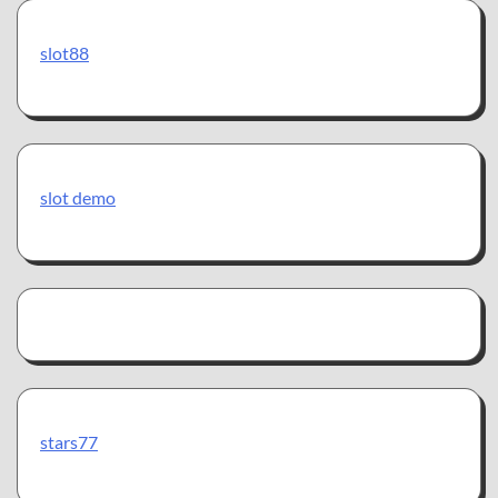
slot88
slot demo
stars77