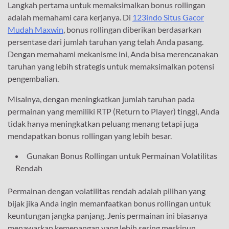
Langkah pertama untuk memaksimalkan bonus rollingan
adalah memahami cara kerjanya. Di
123indo Situs Gacor
Mudah Maxwin
, bonus rollingan diberikan berdasarkan
persentase dari jumlah taruhan yang telah Anda pasang.
Dengan memahami mekanisme ini, Anda bisa merencanakan
taruhan yang lebih strategis untuk memaksimalkan potensi
pengembalian.
Misalnya, dengan meningkatkan jumlah taruhan pada
permainan yang memiliki RTP (Return to Player) tinggi, Anda
tidak hanya meningkatkan peluang menang tetapi juga
mendapatkan bonus rollingan yang lebih besar.
Gunakan Bonus Rollingan untuk Permainan Volatilitas
Rendah
Permainan dengan volatilitas rendah adalah pilihan yang
bijak jika Anda ingin memanfaatkan bonus rollingan untuk
keuntungan jangka panjang. Jenis permainan ini biasanya
menawarkan kemenangan yang lebih sering meskipun