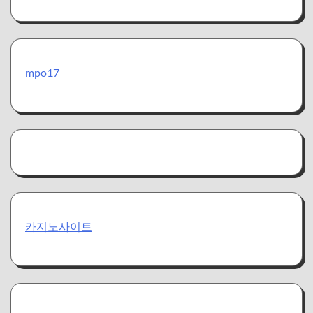
mpo17
카지노사이트