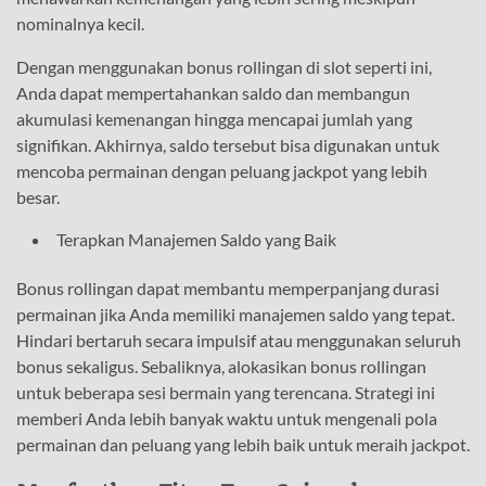
nominalnya kecil.
Dengan menggunakan bonus rollingan di slot seperti ini,
Anda dapat mempertahankan saldo dan membangun
akumulasi kemenangan hingga mencapai jumlah yang
signifikan. Akhirnya, saldo tersebut bisa digunakan untuk
mencoba permainan dengan peluang jackpot yang lebih
besar.
Terapkan Manajemen Saldo yang Baik
Bonus rollingan dapat membantu memperpanjang durasi
permainan jika Anda memiliki manajemen saldo yang tepat.
Hindari bertaruh secara impulsif atau menggunakan seluruh
bonus sekaligus. Sebaliknya, alokasikan bonus rollingan
untuk beberapa sesi bermain yang terencana. Strategi ini
memberi Anda lebih banyak waktu untuk mengenali pola
permainan dan peluang yang lebih baik untuk meraih jackpot.