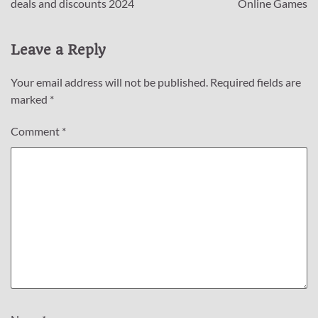
deals and discounts 2024
Online Games
Leave a Reply
Your email address will not be published.
Required fields are
marked
*
Comment
*